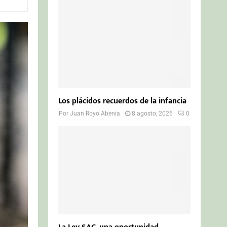
o
r
R
:
C
H
Los plácidos recuerdos de la infancia
Por
Juan Royo Abenia
8 agosto, 2026
0