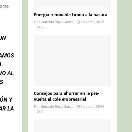
 como
Energía renovable tirada a la basura
Por
Gonzalo Royo Gasca
6 agosto, 2026
0
UN
RAMOS
.
VO AL
S
Consejos para ahorrar en la pre-
vuelta al cole empresarial
IÓN Y
Por
Gonzalo Royo Gasca
6 agosto, 2026
AR LA
0