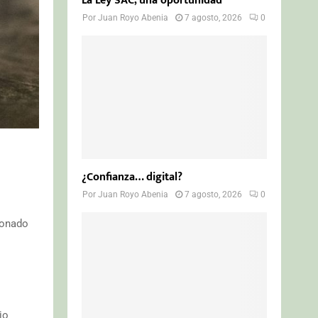
La Ley SAC, una oportunidad
Por
Juan Royo Abenia
7 agosto, 2026
0
¿Confianza… digital?
Por
Juan Royo Abenia
7 agosto, 2026
0
donado
io