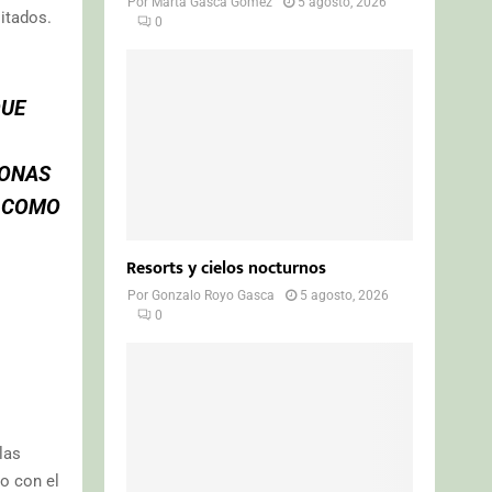
Por
Marta Gasca Gómez
5 agosto, 2026
itados.
0
QUE
SONAS
A COMO
Resorts y cielos nocturnos
Por
Gonzalo Royo Gasca
5 agosto, 2026
0
las
o con el