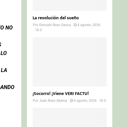
La revolución del sueño
Por
Gonzalo Royo Gasca
4 agosto, 2026
TO NO
0
S
 LO
 LA
DANDO
¡Socorro! ¡Viene VERI FACTU!
Por
Juan Royo Abenia
4 agosto, 2026
0