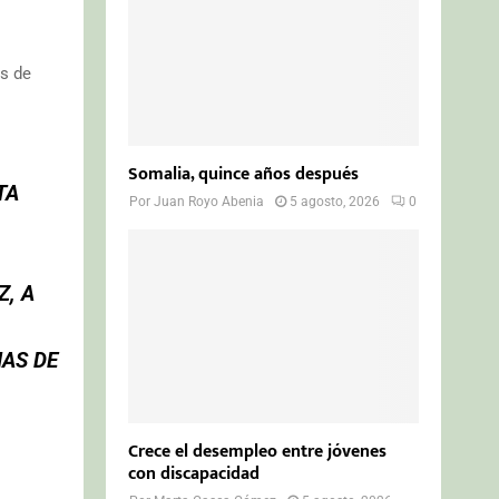
os de
Somalia, quince años después
TA
Por
Juan Royo Abenia
5 agosto, 2026
0
Z, A
AS DE
Crece el desempleo entre jóvenes
con discapacidad