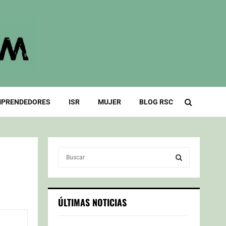
PRENDEDORES
ISR
MUJER
BLOG RSC
S
e
a
S
r
c
E
ÚLTIMAS NOTICIAS
h
f
A