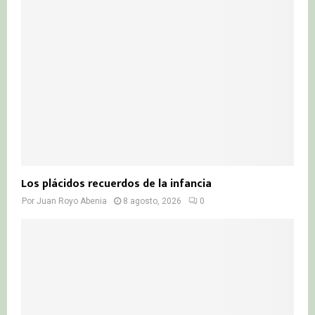
r
R
:
C
H
Los plácidos recuerdos de la infancia
Por
Juan Royo Abenia
8 agosto, 2026
0