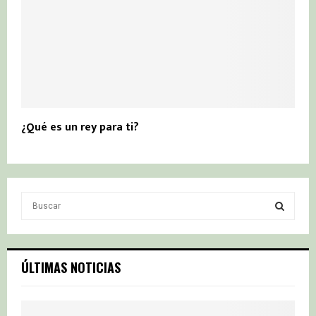
¿Qué es un rey para ti?
S
e
a
S
r
c
E
ÚLTIMAS NOTICIAS
h
f
A
o