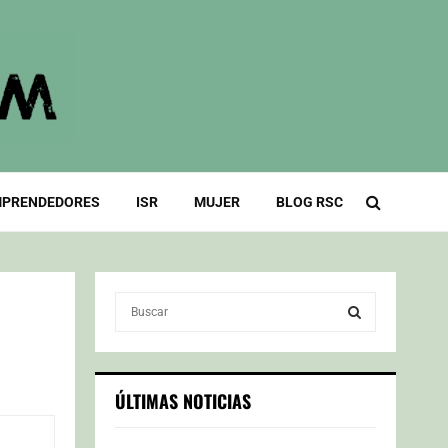
PRENDEDORES
ISR
MUJER
BLOG RSC
S
e
a
S
r
c
E
ÚLTIMAS NOTICIAS
h
f
A