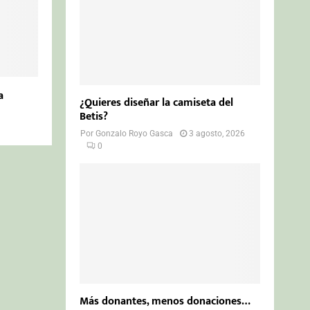
a
¿Quieres diseñar la camiseta del
Betis?
Por
Gonzalo Royo Gasca
3 agosto, 2026
0
Más donantes, menos donaciones…