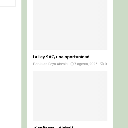
o
r
R
:
C
H
La Ley SAC, una oportunidad
Por
Juan Royo Abenia
7 agosto, 2026
0