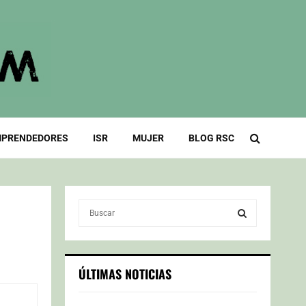
PRENDEDORES
ISR
MUJER
BLOG RSC
S
e
a
S
r
c
E
ÚLTIMAS NOTICIAS
h
f
A