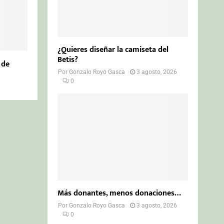
¿Quieres diseñar la camiseta del
Betis?
 de
Por
Gonzalo Royo Gasca
3 agosto, 2026
0
Más donantes, menos donaciones…
Por
Gonzalo Royo Gasca
3 agosto, 2026
0