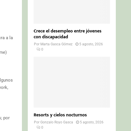
Crece el desempleo entre jóvenes
con discapacidad
ra a la
Por
Marta Gasca Gómez
5 agosto, 2026
0
mme)
algunos
work,
Resorts y cielos nocturnos
; por
Por
Gonzalo Royo Gasca
5 agosto, 2026
0