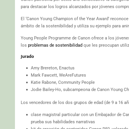
para destacar los logros alcanzados por jóvenes comp
El ‘Canon Young Champion of the Year Award’ reconoce l
ámbito de la sostenibilidad y utiliza su ejemplo para ani
Young People Programme de Canon ofrece a los jóvenes 
los
problemas de sostenibilidad
que les preocupan utiliz
Jurado
Amy Brereton, Enactus
Mark Fawcett, WeAreFutures
Katie Rabone, Community People
Jodie Bailey-Ho, subcampeona de Canon Young Ch
Los vencedores de los dos grupos de edad (de 9 a 16 añ
clase magistral particular con un Embajador de Cano
prueba sus habilidades narrativas
kit de creación de contenidos Canon R50, valorado