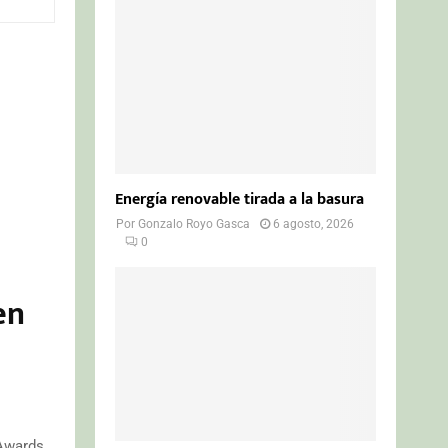
o
r
R
:
C
H
Energía renovable tirada a la basura
Por
Gonzalo Royo Gasca
6 agosto, 2026
0
en
 Awards