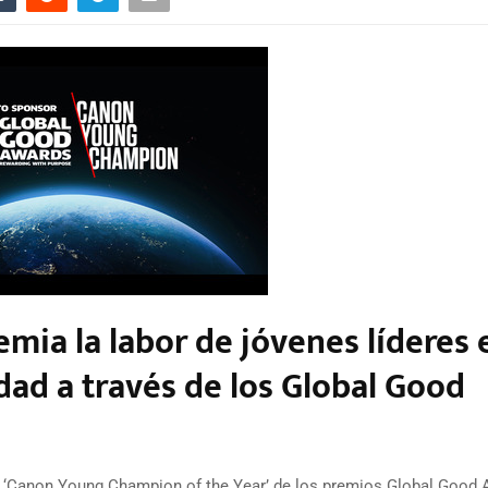
ia la labor de jóvenes líderes 
idad a través de los Global Good
a ‘Canon Young Champion of the Year’ de los premios Global Good