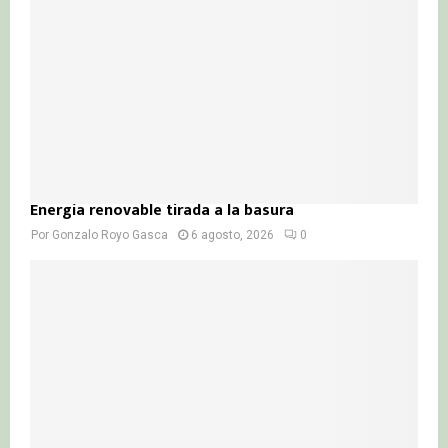
Energía renovable tirada a la basura
Por
Gonzalo Royo Gasca
6 agosto, 2026
0