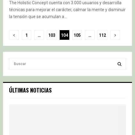
The Holistic Concept cuenta con 3.000 usuarios y desarrolla
técnicas para mejorar el carácter, calmar la mente y disminuir
la tensión que se acumulan a...
Paginación
1
…
103
104
105
…
112
de
entradas
S
e
a
S
r
c
E
ÚLTIMAS NOTICIAS
h
f
A
o
r
R
:
C