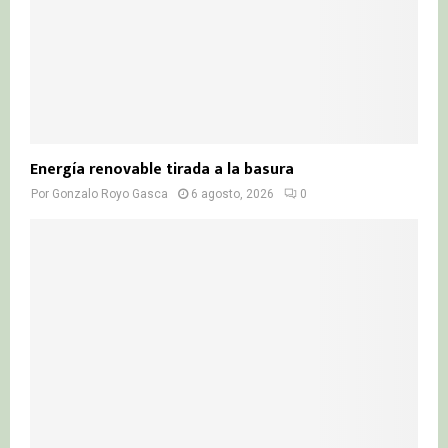
Energía renovable tirada a la basura
Por
Gonzalo Royo Gasca
6 agosto, 2026
0