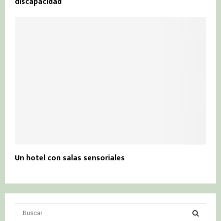
discapacidad
Un hotel con salas sensoriales
S
e