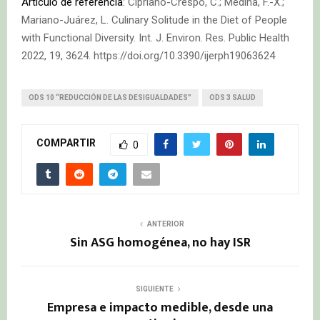
Artículo de referencia
: Cipriano-Crespo, C.; Medina, F.-X.;
Mariano-Juárez, L. Culinary Solitude in the Diet of People
with Functional Diversity. Int. J. Environ. Res. Public Health
2022, 19, 3624. https://doi.org/10.3390/ijerph19063624
ODS 10 “REDUCCIÓN DE LAS DESIGUALDADES”
ODS 3 SALUD
COMPARTIR
0
ANTERIOR
Sin ASG homogénea, no hay ISR
SIGUIENTE
Empresa e impacto medible, desde una