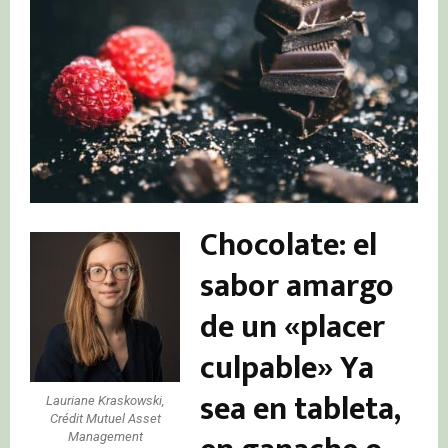
Chocolate: el
sabor amargo
de un «placer
culpable»
Ya
sea en tableta,
Lauriane Kraskowski,
Crédit Mutuel Asset
Management