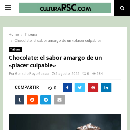
PRIMARY
MENU
Home
Tribuna
Chocolate: el sabor amargo de un «placer culpable»
Tribuna
Chocolate: el sabor amargo de un
«placer culpable»
Por
Gonzalo Royo Gasca
5 agosto, 2025
0
584
COMPARTIR
0