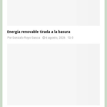
Energía renovable tirada a la basura
Por
Gonzalo Royo Gasca
6 agosto, 2026
0