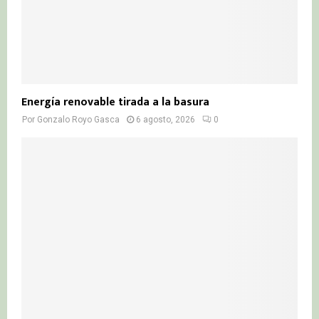
Energía renovable tirada a la basura
Por
Gonzalo Royo Gasca
6 agosto, 2026
0