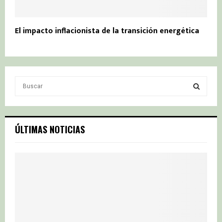
El impacto inflacionista de la transición energética
S
e
a
S
r
c
E
ÚLTIMAS NOTICIAS
h
f
A
o
r
R
:
C
H