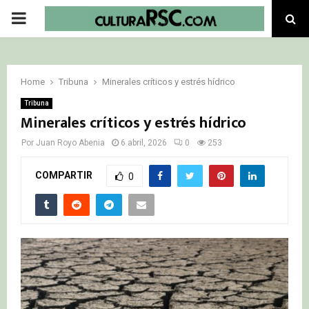
PRIMARY
MENU
Home
Tribuna
Minerales críticos y estrés hídrico
Tribuna
Minerales críticos y estrés hídrico
Por
Juan Royo Abenia
6 abril, 2026
0
253
COMPARTIR
0