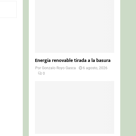
o
r
R
:
C
H
Energía renovable tirada a la basura
Por
Gonzalo Royo Gasca
6 agosto, 2026
0