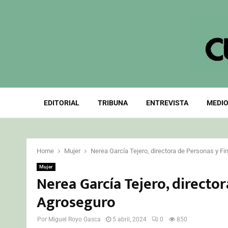
EDITORIAL
TRIBUNA
ENTREVISTA
MEDIO
Home
Mujer
Nerea García Tejero, directora de Personas y F
Mujer
Nerea García Tejero, directo
Agroseguro
Por
Miguel Royo Gasca
5 abril, 2024
0
850