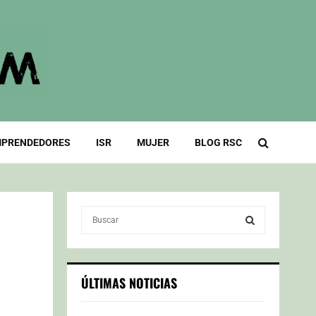
PRENDEDORES
ISR
MUJER
BLOG RSC
S
e
a
S
r
c
E
ÚLTIMAS NOTICIAS
h
f
A