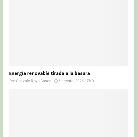
:
C
H
Energía renovable tirada a la basura
Por
Gonzalo Royo Gasca
6 agosto, 2026
0