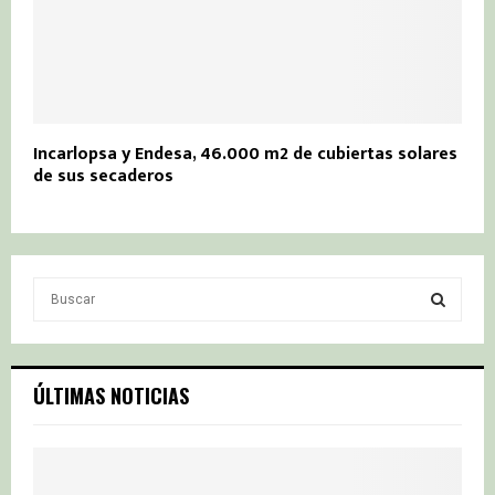
Incarlopsa y Endesa, 46.000 m2 de cubiertas solares
de sus secaderos
S
e
a
S
r
c
E
ÚLTIMAS NOTICIAS
h
f
A
o
r
R