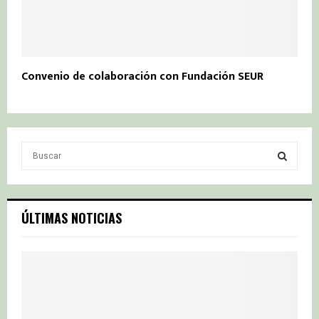
Convenio de colaboración con Fundación SEUR
S
e
a
S
r
c
E
ÚLTIMAS NOTICIAS
h
f
A
o
r
R
:
C