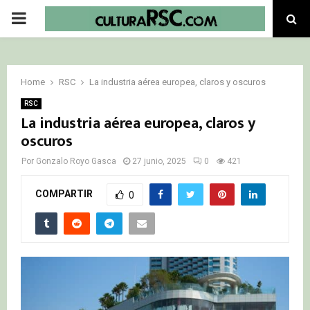
PRIMARY
MENU
Home
RSC
La industria aérea europea, claros y oscuros
RSC
La industria aérea europea, claros y
oscuros
Por
Gonzalo Royo Gasca
27 junio, 2025
0
421
COMPARTIR
0