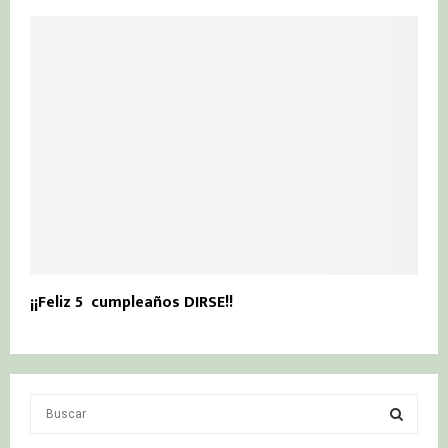
¡¡Feliz 5º cumpleaños DIRSE!!
S
e
a