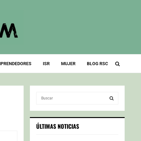
PRENDEDORES
ISR
MUJER
BLOG RSC
S
e
a
S
r
c
E
ÚLTIMAS NOTICIAS
h
f
A