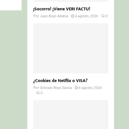
¡Socorro! ¡Viene VERI FACTU!
Por
Juan Royo Abenia
4 agosto, 2026
0
¿Cookies de Netflix o VISA?
Por
Gonzalo Royo Gasca
4 agosto, 2026
0