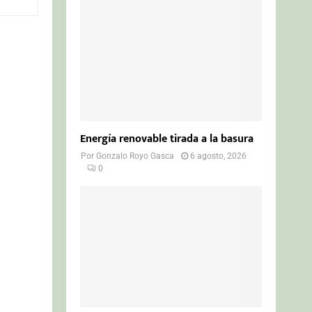
o
r
R
:
C
H
Energía renovable tirada a la basura
Por
Gonzalo Royo Gasca
6 agosto, 2026
0