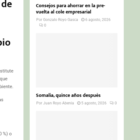
 de
Consejos para ahorrar en la pre-
vuelta al cole empresarial
Por
Gonzalo Royo Gasca
6 agosto, 2026
0
bio
stitute
 que
biente.
Somalia, quince años después
as
Por
Juan Royo Abenia
5 agosto, 2026
0
0 %) o