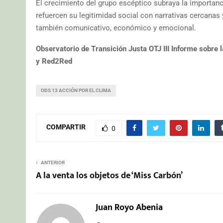
El crecimiento del grupo escéptico subraya la importanci
refuercen su legitimidad social con narrativas cercanas 
también comunicativo, económico y emocional.
Observatorio de Transición Justa OTJ III Informe sobre 
y Red2Red
ODS 13 ACCIÓN POR EL CLIMA
COMPARTIR
0
ANTERIOR
A la venta los objetos de ‘Miss Carbón’
Juan Royo Abenia