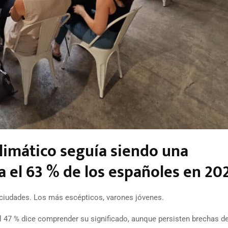
climático seguía siendo una
a el 63 % de los españoles en 20
 ciudades. Los más escépticos, varones jóvenes.
l 47 % dice comprender su significado, aunque persisten brechas d