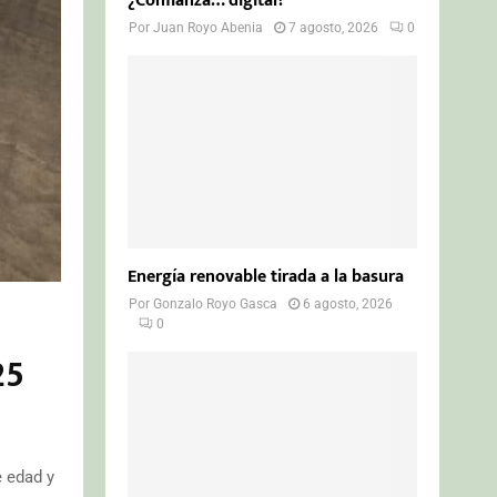
¿Confianza… digital?
Por
Juan Royo Abenia
7 agosto, 2026
0
Energía renovable tirada a la basura
Por
Gonzalo Royo Gasca
6 agosto, 2026
0
25
e edad y