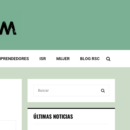
PRENDEDORES
ISR
MUJER
BLOG RSC
S
e
a
S
r
c
E
ÚLTIMAS NOTICIAS
h
f
A