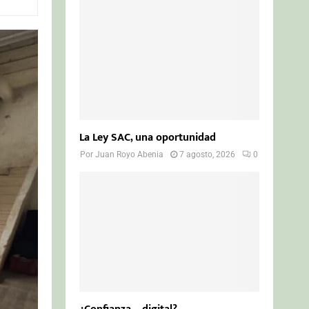
o
r
R
:
C
H
La Ley SAC, una oportunidad
Por
Juan Royo Abenia
7 agosto, 2026
0