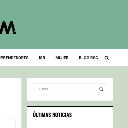
PRENDEDORES
ISR
MUJER
BLOG RSC
S
e
a
S
r
c
E
ÚLTIMAS NOTICIAS
h
f
A