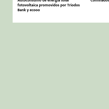
Autoconsumo de energía solar
Confinados
fotovoltaica promovidos por Triodos
Bank y ecooo