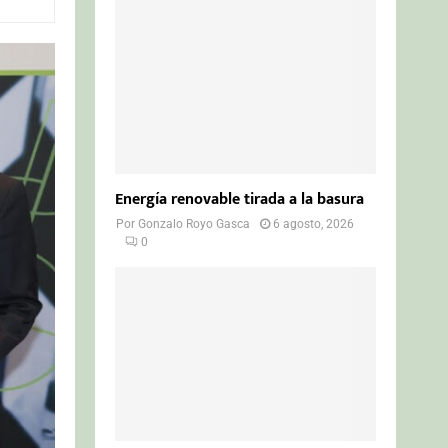
o
r
R
:
C
H
Energía renovable tirada a la basura
Por
Gonzalo Royo Gasca
6 agosto, 2026
0