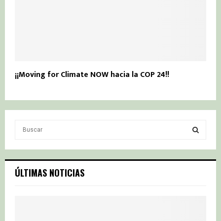
¡¡Moving for Climate NOW hacia la COP 24!!
S
e
a
S
r
c
E
ÚLTIMAS NOTICIAS
h
f
A
o
r
R
: