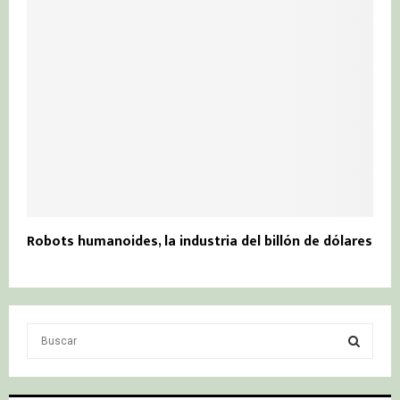
Robots humanoides, la industria del billón de dólares
S
e
a
S
r