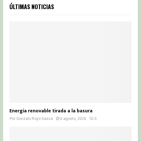
c
E
ÚLTIMAS NOTICIAS
h
f
A
o
r
R
:
C
H
Energía renovable tirada a la basura
Por
Gonzalo Royo Gasca
6 agosto, 2026
0