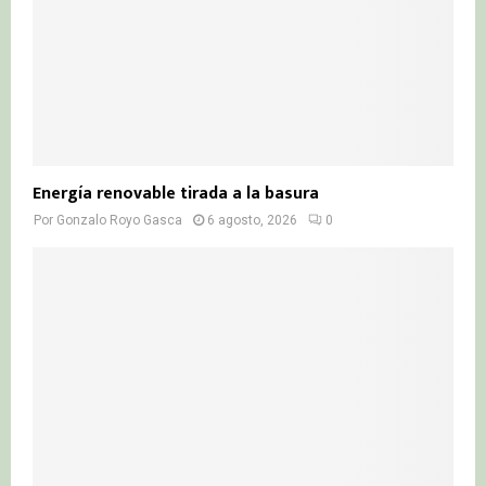
Energía renovable tirada a la basura
Por
Gonzalo Royo Gasca
6 agosto, 2026
0