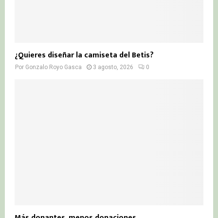
¿Quieres diseñar la camiseta del Betis?
Por
Gonzalo Royo Gasca
3 agosto, 2026
0
Más donantes, menos donaciones…