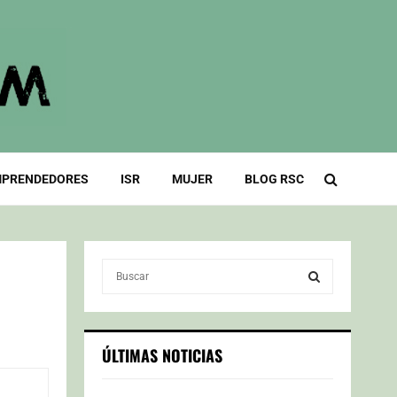
PRENDEDORES
ISR
MUJER
BLOG RSC
S
e
a
S
r
c
E
ÚLTIMAS NOTICIAS
h
f
A