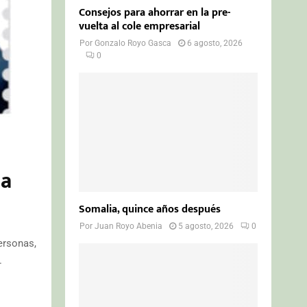
Consejos para ahorrar en la pre-
vuelta al cole empresarial
Por
Gonzalo Royo Gasca
6 agosto, 2026
0
ia
Somalia, quince años después
Por
Juan Royo Abenia
5 agosto, 2026
0
ersonas,
.