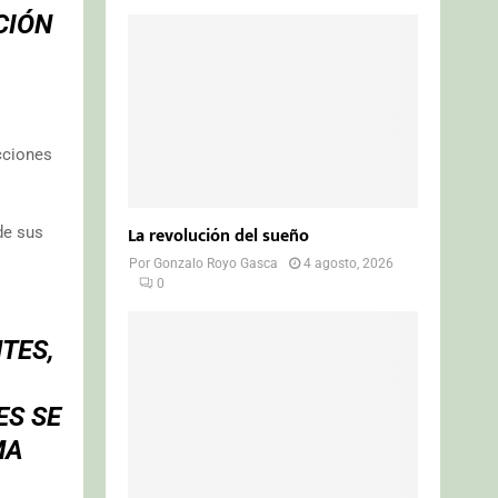
CIÓN
cciones
La revolución del sueño
de sus
Por
Gonzalo Royo Gasca
4 agosto, 2026
0
TES,
ES SE
MA