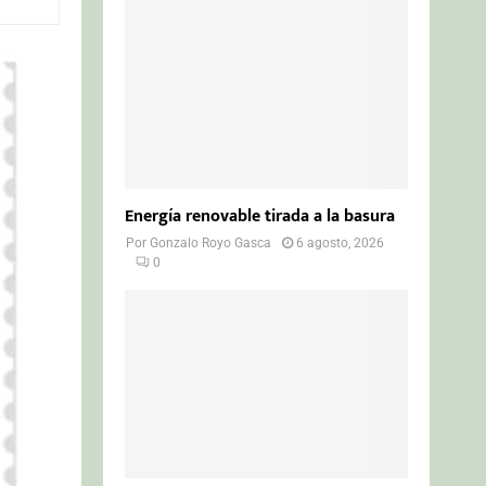
o
r
R
:
C
H
Energía renovable tirada a la basura
Por
Gonzalo Royo Gasca
6 agosto, 2026
0