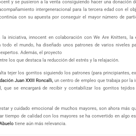
nocent y se pusieron a la venta consiguiendo hacer una donación d
acompañamiento intergeneracional para la tercera edad con el obj
’, continúa con su apuesta por conseguir el mayor número de parti
a iniciativa, innocent en colaboración con We Are Knitters, la
n todo el mundo, ha diseñado unos patrones de varios niveles pa
 expertos. Además, el proyecto
ntre los que destaca la reducción del estrés y la relajación.
lta tejer los gorritos siguiendo los patrones (para principiantes, e
dación Juan XXIII Roncalli,
un centro de empleo que trabaja por la 
, que se encargará de recibir y contabilizar los gorritos tejidos
ienestar y cuidado emocional de muchos mayores, son ahora más q
ar tiempo de calidad con los mayores se ha convertido en algo ese
Abuelo
tiene aún más relevancia.