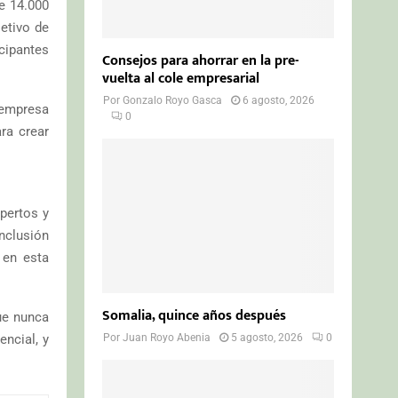
e 14.000
etivo de
cipantes
Consejos para ahorrar en la pre-
vuelta al cole empresarial
Por
Gonzalo Royo Gasca
6 agosto, 2026
 empresa
0
ra crear
xpertos y
inclusión
 en esta
Somalia, quince años después
ue nunca
ncial, y
Por
Juan Royo Abenia
5 agosto, 2026
0