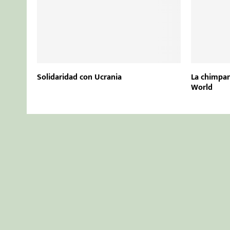
Solidaridad con Ucrania
La chimpan
World