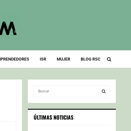
PRENDEDORES
ISR
MUJER
BLOG RSC
S
e
a
S
r
c
E
ÚLTIMAS NOTICIAS
h
f
A