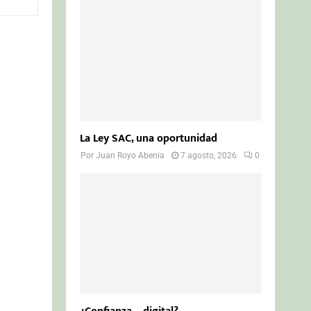
o
r
R
:
C
H
La Ley SAC, una oportunidad
Por
Juan Royo Abenia
7 agosto, 2026
0