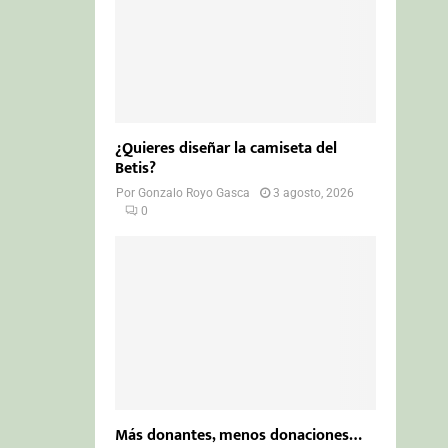
¿Quieres diseñar la camiseta del
Betis?
Por
Gonzalo Royo Gasca
3 agosto, 2026
0
Más donantes, menos donaciones…