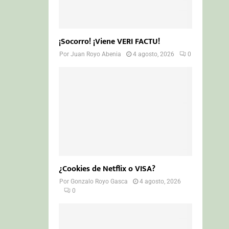
¡Socorro! ¡Viene VERI FACTU!
Por
Juan Royo Abenia
4 agosto, 2026
0
¿Cookies de Netflix o VISA?
Por
Gonzalo Royo Gasca
4 agosto, 2026
0