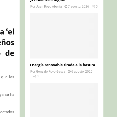
¿Confianza… digital?
Por
Juan Royo Abenia
7 agosto, 2026
0
 ‘el
eños
o de
Energía renovable tirada a la basura
Por
Gonzalo Royo Gasca
6 agosto, 2026
0
 que las
 ya se ha
olectados