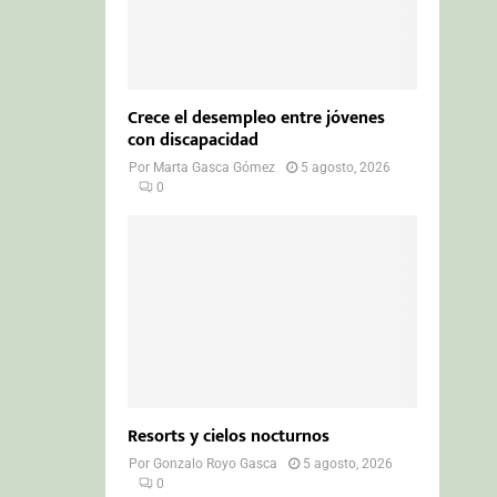
Crece el desempleo entre jóvenes
con discapacidad
Por
Marta Gasca Gómez
5 agosto, 2026
0
Resorts y cielos nocturnos
Por
Gonzalo Royo Gasca
5 agosto, 2026
0