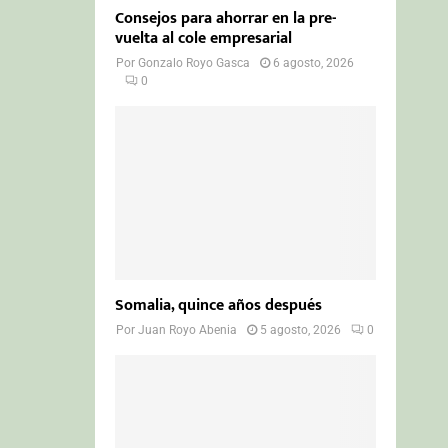
Consejos para ahorrar en la pre-
vuelta al cole empresarial
Por
Gonzalo Royo Gasca
6 agosto, 2026
0
Somalia, quince años después
Por
Juan Royo Abenia
5 agosto, 2026
0