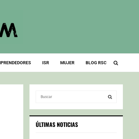
PRENDEDORES
ISR
MUJER
BLOG RSC
S
e
a
S
r
c
E
ÚLTIMAS NOTICIAS
h
f
A