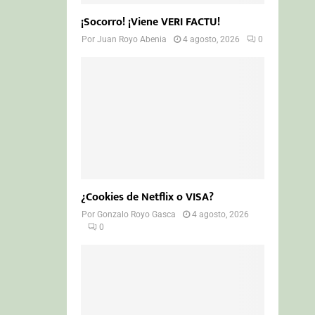
¡Socorro! ¡Viene VERI FACTU!
Por
Juan Royo Abenia
4 agosto, 2026
0
¿Cookies de Netflix o VISA?
Por
Gonzalo Royo Gasca
4 agosto, 2026
0