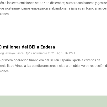
ós a las cero emisiones netas? En diciembre, numerosos bancos y gesto
vos norteamericanos empezaron a abandonar alianzas en torno a las ce
iones...
0 millones del BEI a Endesa
Miguel Royo Gasca
12 noviembre, 2021
0
1221
a primera operación financiera del BEI en España ligada a criterios de
enibilidad Vincula las condiciones crediticias a un objetivo de reducción 
iones...