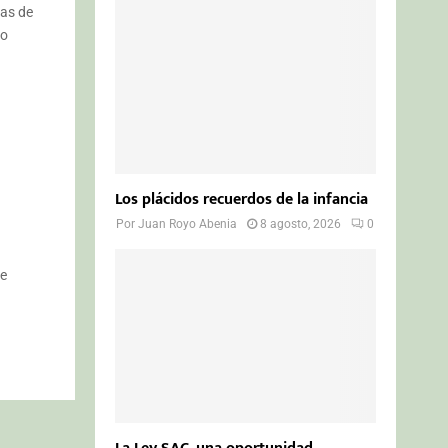
o
ras de
r
R
ro
:
C
H
Los plácidos recuerdos de la infancia
Por
Juan Royo Abenia
8 agosto, 2026
0
de