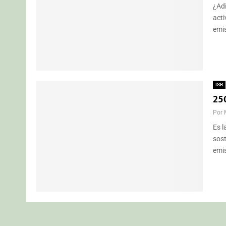
¿Adi
acti
emis
ISR
25
Por
Es l
sost
emis