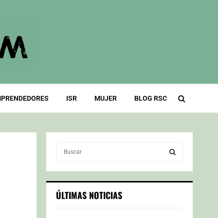
PRENDEDORES
ISR
MUJER
BLOG RSC
S
e
a
S
r
c
E
ÚLTIMAS NOTICIAS
h
f
A