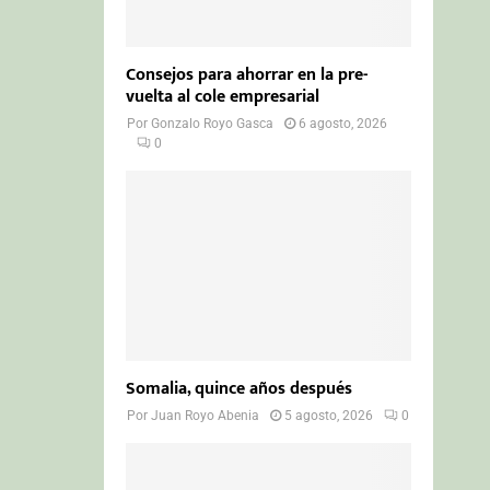
Consejos para ahorrar en la pre-
vuelta al cole empresarial
Por
Gonzalo Royo Gasca
6 agosto, 2026
0
Somalia, quince años después
Por
Juan Royo Abenia
5 agosto, 2026
0