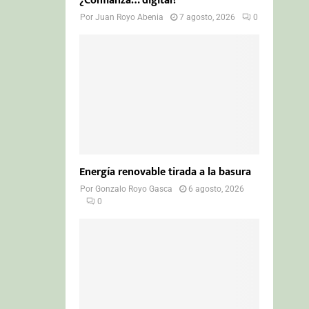
¿Confianza… digital?
Por
Juan Royo Abenia
7 agosto, 2026
0
Energía renovable tirada a la basura
Por
Gonzalo Royo Gasca
6 agosto, 2026
0