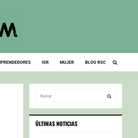
PRENDEDORES
ISR
MUJER
BLOG RSC
S
e
a
S
r
c
E
ÚLTIMAS NOTICIAS
h
f
A