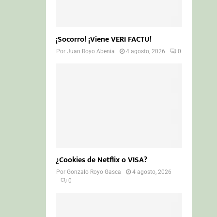
¡Socorro! ¡Viene VERI FACTU!
Por
Juan Royo Abenia
4 agosto, 2026
0
¿Cookies de Netflix o VISA?
Por
Gonzalo Royo Gasca
4 agosto, 2026
0