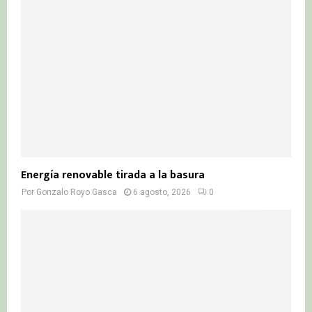
Energía renovable tirada a la basura
Por
Gonzalo Royo Gasca
6 agosto, 2026
0