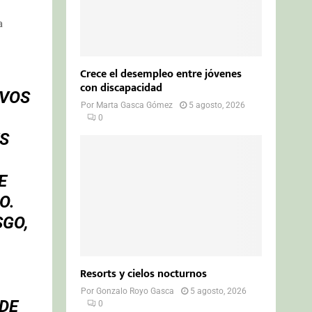
a
Crece el desempleo entre jóvenes
con discapacidad
IVOS
Por
Marta Gasca Gómez
5 agosto, 2026
0
S
E
O.
SGO,
Resorts y cielos nocturnos
Por
Gonzalo Royo Gasca
5 agosto, 2026
DE
0