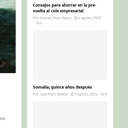
Consejos para ahorrar en la pre-
vuelta al cole empresarial
Por
Gonzalo Royo Gasca
6 agosto, 2026
0
Somalia, quince años después
Por
Juan Royo Abenia
5 agosto, 2026
0
ero