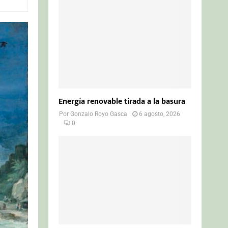
o
r
R
:
C
H
Energía renovable tirada a la basura
Por
Gonzalo Royo Gasca
6 agosto, 2026
0