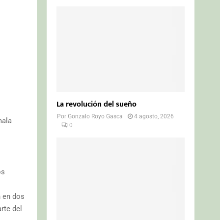
La revolución del sueño
Por
Gonzalo Royo Gasca
4 agosto, 2026
mala
0
os
n en dos
rte del