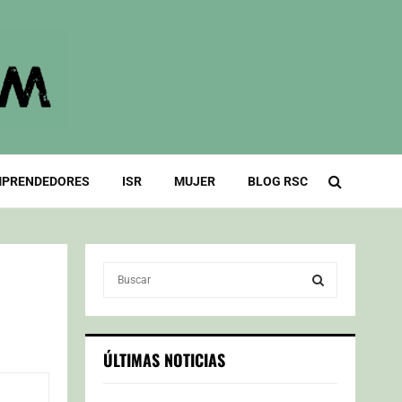
PRENDEDORES
ISR
MUJER
BLOG RSC
S
e
a
S
r
c
E
ÚLTIMAS NOTICIAS
h
f
A