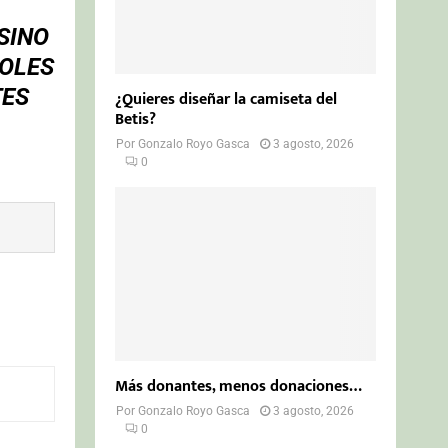
SINO
ROLES
TES
¿Quieres diseñar la camiseta del
Betis?
Por
Gonzalo Royo Gasca
3 agosto, 2026
0
Más donantes, menos donaciones…
Por
Gonzalo Royo Gasca
3 agosto, 2026
0