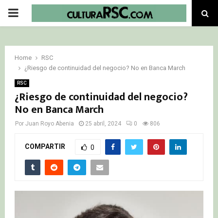
PRIMARY
MENU
Home
RSC
¿Riesgo de continuidad del negocio? No en Banca March
RSC
¿Riesgo de continuidad del negocio?
No en Banca March
Por
Juan Royo Abenia
25 abril, 2024
0
806
COMPARTIR
0