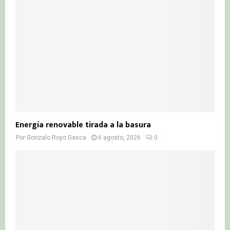
Energía renovable tirada a la basura
Por
Gonzalo Royo Gasca
6 agosto, 2026
0