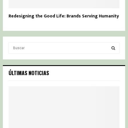
Redesigning the Good Life: Brands Serving Humanity
S
e
a
S
r
c
E
ÚLTIMAS NOTICIAS
h
f
A
o
r
R
:
C
H