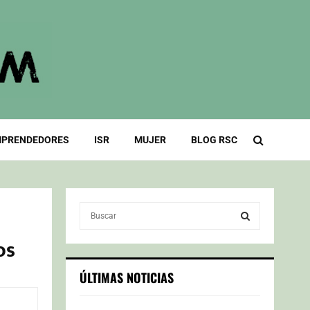
PRENDEDORES
ISR
MUJER
BLOG RSC
S
e
a
os
S
r
c
E
ÚLTIMAS NOTICIAS
h
f
A