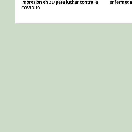
impresión en 3D para luchar contra la
enfermeda
COVID-19