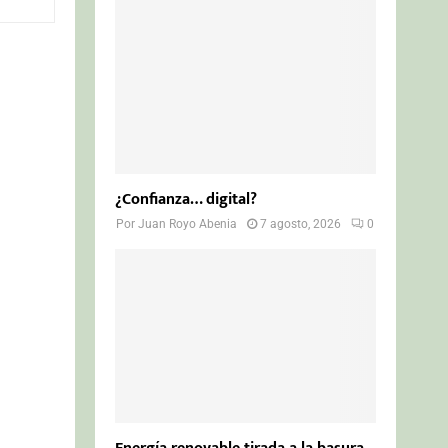
o
r
R
:
C
H
¿Confianza… digital?
Por
Juan Royo Abenia
7 agosto, 2026
0