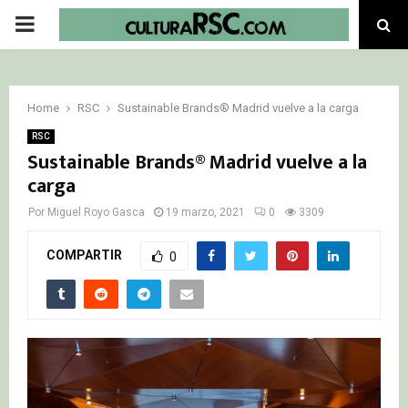
PRIMARY
MENU
Home
RSC
Sustainable Brands® Madrid vuelve a la carga
RSC
Sustainable Brands® Madrid vuelve a la
carga
Por
Miguel Royo Gasca
19 marzo, 2021
0
3309
COMPARTIR
0