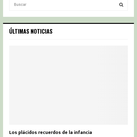
S
e
a
S
r
c
E
ÚLTIMAS NOTICIAS
h
f
A
o
r
R
:
C
H
Los plácidos recuerdos de la infancia