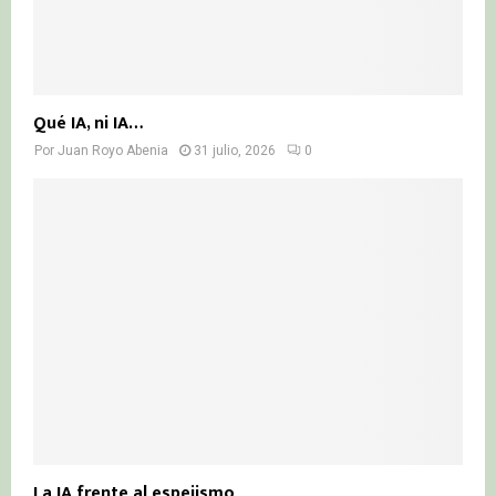
Qué IA, ni IA…
Por
Juan Royo Abenia
31 julio, 2026
0
La IA frente al espejismo