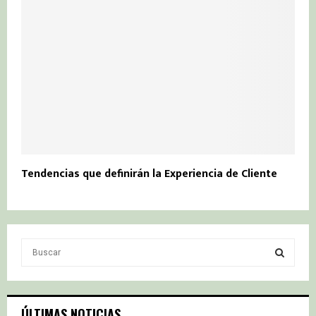
Tendencias que definirán la Experiencia de Cliente
S
e
a
S
r
c
E
ÚLTIMAS NOTICIAS