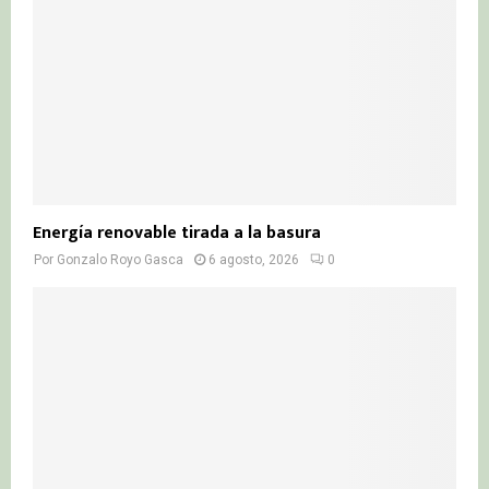
Energía renovable tirada a la basura
Por
Gonzalo Royo Gasca
6 agosto, 2026
0