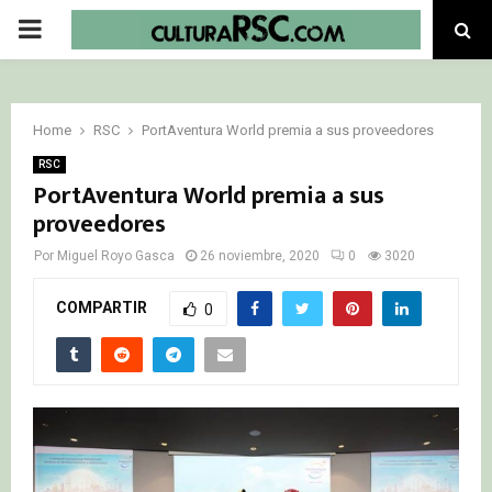
PRIMARY
MENU
Home
RSC
PortAventura World premia a sus proveedores
RSC
PortAventura World premia a sus
proveedores
Por
Miguel Royo Gasca
26 noviembre, 2020
0
3020
COMPARTIR
0