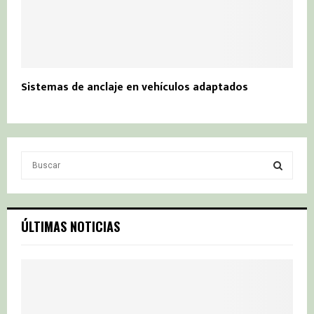
Sistemas de anclaje en vehículos adaptados
S
e
a
S
r
c
E
ÚLTIMAS NOTICIAS
h
f
A
o
r
R
:
C