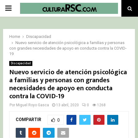
PRIMARY
MENU
Home
Discapacidad
Nuevo servicio de atención psicológica a familias y personas
con grandes necesidades de apoyo en conducta contra la COVID-
19
Discapacidad
Nuevo servicio de atención psicológica
a familias y personas con grandes
necesidades de apoyo en conducta
contra la COVID-19
Por
Miguel Royo Gasca
13 abril, 2020
0
1268
COMPARTIR
0