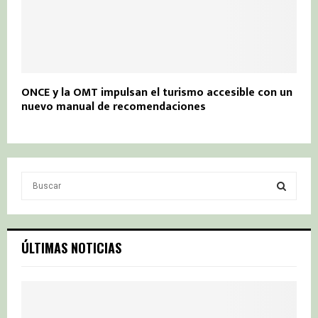
ONCE y la OMT impulsan el turismo accesible con un
nuevo manual de recomendaciones
S
e
a
S
r
c
E
ÚLTIMAS NOTICIAS
h
f
A
o
r
R
: