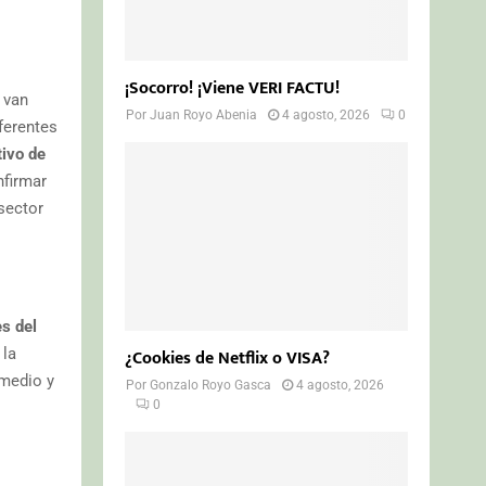
¡Socorro! ¡Viene VERI FACTU!
 van
Por
Juan Royo Abenia
4 agosto, 2026
0
iferentes
ivo de
firmar
sector
.
es del
 la
¿Cookies de Netflix o VISA?
medio y
Por
Gonzalo Royo Gasca
4 agosto, 2026
0