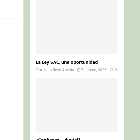
o
r
R
:
C
H
La Ley SAC, una oportunidad
Por
Juan Royo Abenia
7 agosto, 2026
0