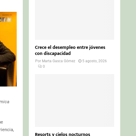
Crece el desempleo entre jóvenes
con discapacidad
Por
Marta Gasca Gómez
5 agosto, 2026
0
ómica
ue
iencia,
Resorts y cielos nocturnos