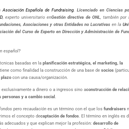
a
Asociación Española de Fundraising
.
Licenciado en Ciencias pol
ED
, experto universitario en
Gestión directiva de ONL
, también por
undaciones, Asociaciones y otras Entidades no Lucrativas
en la
Uni
ciación del Curso de Experto en Dirección y Administración de Fun
en español?
técnicas basadas en la
planificación estratégica, el marketing, la
tiene como finalidad la construcción de una base de
socios
(particu
 plazo
con una causa/organización.
 exclusivamente a dinero o a ingresos sino a
construcción de relac
as personas y a cambio social
.
fondos
pero
recaudación
es un término con el que los
fundraisers
n
rimos el concepto de
captación de fondos
. El término en inglés es de
s adecuados y que explican mejor la profesión:
desarrollo de