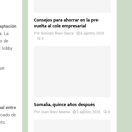
Consejos para ahorrar en la pre-
vuelta al cole empresarial
aptación
s
. La
Por
Gonzalo Royo Gasca
6 agosto, 2026
0
lo de
 lobby
que
Somalia, quince años después
nal entre
Por
Juan Royo Abenia
5 agosto, 2026
0
rcado de
etc.