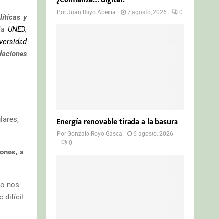
¿Confianza… digital?
Por
Juan Royo Abenia
7 agosto, 2026
0
íticas y
 la
UNED
,
versidad
daciones
lares,
Energía renovable tirada a la basura
Por
Gonzalo Royo Gasca
6 agosto, 2026
0
iones, a
o nos
 difícil