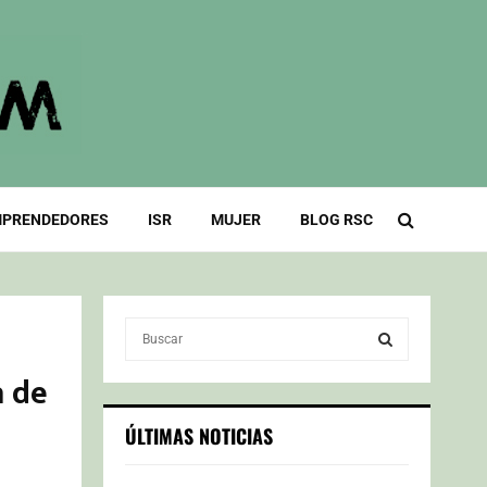
PRENDEDORES
ISR
MUJER
BLOG RSC
S
e
a
a de
S
r
c
E
ÚLTIMAS NOTICIAS
h
f
A