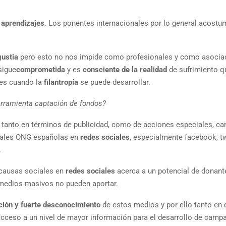
 aprendizajes
. Los ponentes internacionales por lo general acostu
gustia
pero esto no nos impide como profesionales y como asocia
sigue
comprometida
y es
consciente de la realidad
de sufrimiento q
 es cuando la
filantropía
se puede desarrollar.
erramienta captación de fondos?
tanto en términos de publicidad, como de acciones especiales, c
pales ONG españolas en
redes sociales
, especialmente facebook, tw
.
causas sociales en
redes sociales
acerca a un potencial de donant
medios masivos no pueden aportar.
ción y fuerte desconocimiento
de estos medios y por ello tanto en 
cceso a un nivel de mayor información para el desarrollo de camp