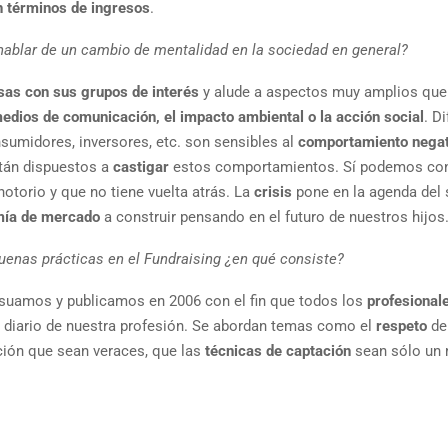
n términos de ingresos
.
hablar de un cambio de mentalidad en la sociedad en general?
as con sus grupos de interés
y alude a aspectos muy amplios que
medios de comunicación, el impacto ambiental o la acción social
. D
umidores, inversores, etc. son sensibles al
comportamiento negat
stán dispuestos a
castigar
estos comportamientos. Sí podemos con
notorio y que no tiene vuelta atrás. La
crisis
pone en la agenda del 
mía de mercado
a construir pensando en el futuro de nuestros hijos
uenas prácticas en el Fundraising ¿en qué consiste?
suamos y publicamos en 2006 con el fin que todos los
profesional
diario de nuestra profesión. Se abordan temas como el
respeto
de
ión que sean veraces, que las
técnicas de captación
sean sólo un 