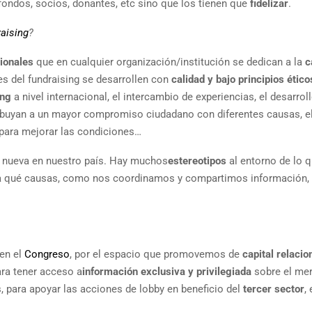
ondos, socios, donantes, etc sino que los tienen que
fidelizar
.
aising
?
sionales
que en cualquier organización/institución se dedican a la
c
es del fundraising se desarrollen con
calidad y bajo principios ético
ing
a nivel internacional, el intercambio de experiencias, el desarrol
ibuyan a un mayor compromiso ciudadano con diferentes causas, el
 para mejorar las condiciones…
e nueva en nuestro país. Hay muchos
estereotipos
al entorno de lo 
ra qué causas, como nos coordinamos y compartimos información,
en el
Congreso
, por el espacio que promovemos de
capital relacio
ra tener acceso a
información exclusiva y privilegiada
sobre el me
, para apoyar las acciones de lobby en beneficio del
tercer sector
, 