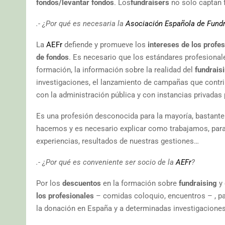
fondos/levantar fondos
. Los
fundraisers
no solo captan f
.- ¿Por qué es necesaria la
Asociación Española de Fundr
La
AEFr
defiende y promueve los
intereses de los profe
de fondos
. Es necesario que los estándares profesional
formación, la información sobre la realidad del
fundrais
investigaciones, el lanzamiento de campañas que contr
con la administración pública y con instancias privadas
Es una profesión desconocida para la mayoría, bastant
hacemos y es necesario explicar como trabajamos, pa
experiencias, resultados de nuestras gestiones…
.- ¿Por qué es conveniente ser socio de la
AEFr
?
Por los
descuentos
en la formación sobre
fundraising
y 
los profesionales
– comidas coloquio, encuentros – , pa
la donación en España y a determinadas investigaciones