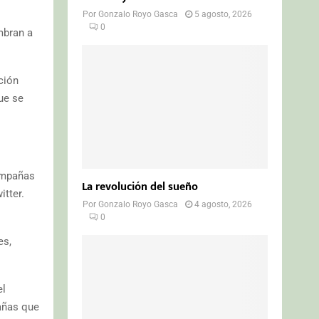
Por
Gonzalo Royo Gasca
5 agosto, 2026
0
mbran a
ción
ue se
ampañas
La revolución del sueño
itter.
Por
Gonzalo Royo Gasca
4 agosto, 2026
0
es,
el
añas que