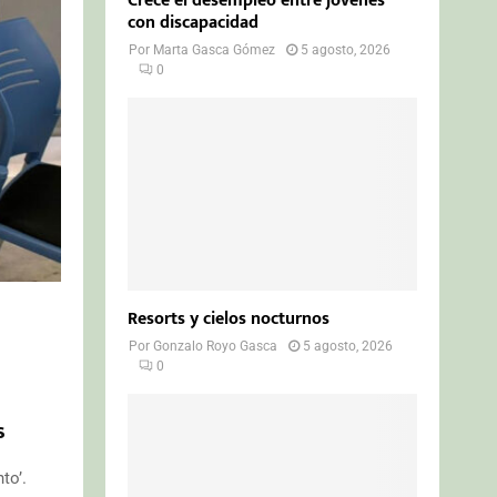
Crece el desempleo entre jóvenes
con discapacidad
Por
Marta Gasca Gómez
5 agosto, 2026
0
Resorts y cielos nocturnos
Por
Gonzalo Royo Gasca
5 agosto, 2026
0
s
to’.