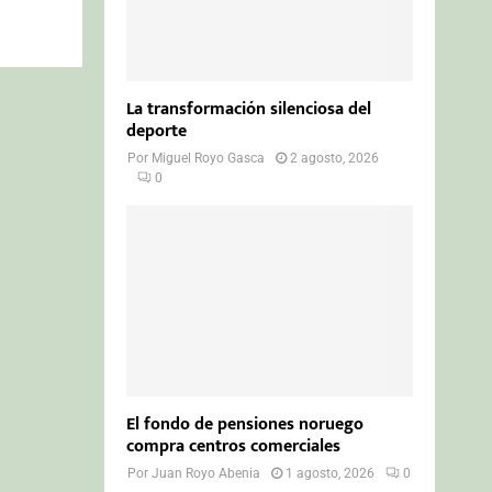
La transformación silenciosa del
deporte
Por
Miguel Royo Gasca
2 agosto, 2026
0
El fondo de pensiones noruego
compra centros comerciales
Por
Juan Royo Abenia
1 agosto, 2026
0