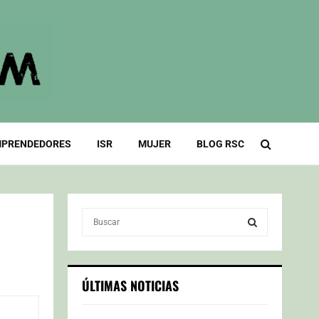
PRENDEDORES
ISR
MUJER
BLOG RSC
S
e
a
S
r
c
E
ÚLTIMAS NOTICIAS
h
f
A