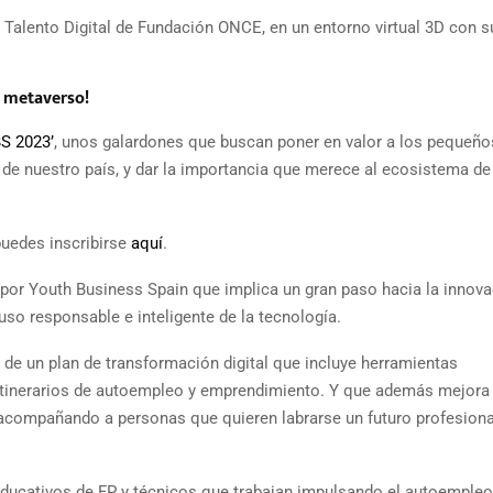
 Talento Digital de Fundación ONCE, en un entorno virtual 3D con s
l metaverso!
S 2023’
, unos galardones que buscan poner en valor a los pequeño
de nuestro país, y dar la importancia que merece al ecosistema de
 puedes inscribirse
aquí
.
por Youth Business Spain que implica un gran paso hacia la innova
so responsable e inteligente de la tecnología.
de un plan de transformación digital que incluye herramientas
 itinerarios de autoempleo y emprendimiento. Y que además mejora 
n acompañando a personas que quieren labrarse un futuro profesiona
educativos de FP y técnicos que trabajan impulsando el autoempleo