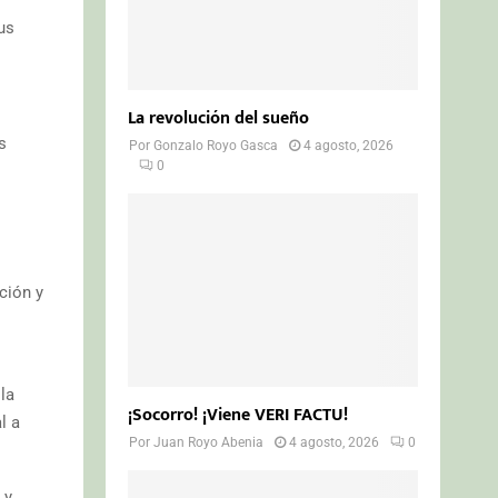
us
La revolución del sueño
s
Por
Gonzalo Royo Gasca
4 agosto, 2026
0
ción y
la
¡Socorro! ¡Viene VERI FACTU!
l a
Por
Juan Royo Abenia
4 agosto, 2026
0
 y