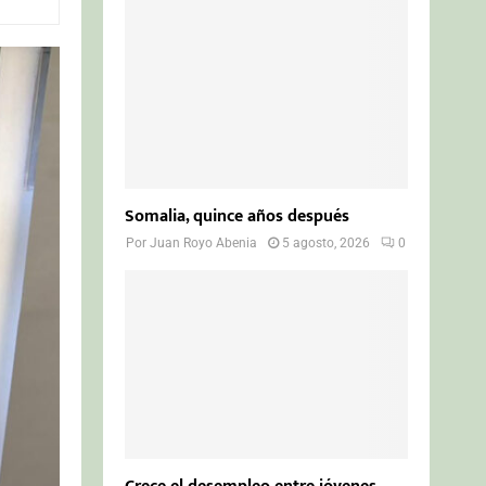
o
r
R
:
C
H
Somalia, quince años después
Por
Juan Royo Abenia
5 agosto, 2026
0