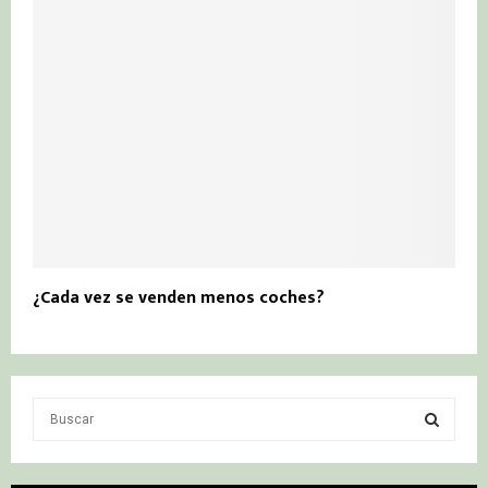
¿Cada vez se venden menos coches?
S
e
a
S
r