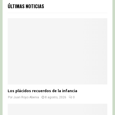
c
E
ÚLTIMAS NOTICIAS
h
f
A
o
r
R
:
C
H
Los plácidos recuerdos de la infancia
Por
Juan Royo Abenia
8 agosto, 2026
0