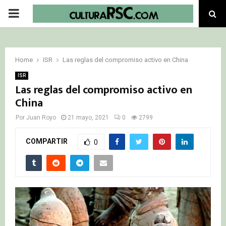
PRIMARY
MENU
Home
ISR
Las reglas del compromiso activo en China
ISR
Las reglas del compromiso activo en
China
Por
Juan Royo
21 mayo, 2021
0
2799
COMPARTIR
0