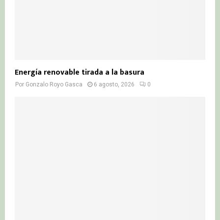
Energía renovable tirada a la basura
Por
Gonzalo Royo Gasca
6 agosto, 2026
0