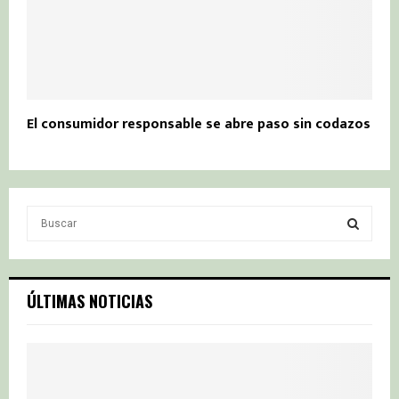
El consumidor responsable se abre paso sin codazos
S
e
a
S
r
c
E
ÚLTIMAS NOTICIAS
h
f
A
o
r
R
: