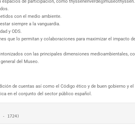
on espacios de participación, como thyssenenverde@museothyssen.o
idos.
etidos con el medio ambiente.
star siempre a la vanguardia.
idad y ODS.
ones que lo permitan y colaboraciones para maximizar el impacto de
ntonizados con las principales dimensiones medioambientales, co
 general del Museo.
ición de cuentas así como el Código ético y de buen gobierno y el
ica en el conjunto del sector público español.
 - 1724)