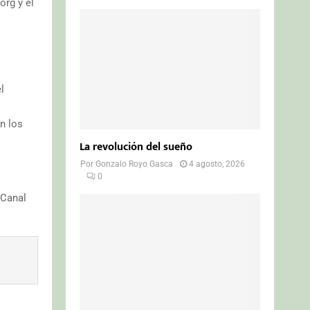
rg y el
l
n los
La revolución del sueño
Por
Gonzalo Royo Gasca
4 agosto, 2026
0
 Canal