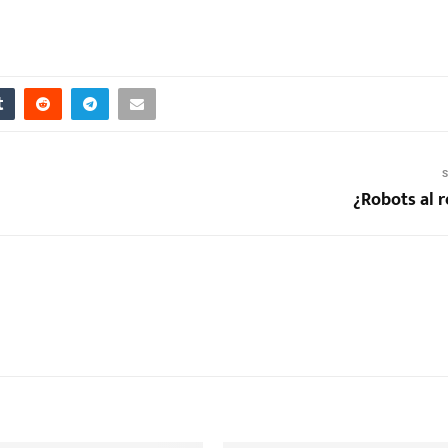
S
¿Robots al r