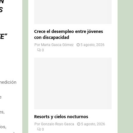
N
S
Crece el desempleo entre jóvenes
E”
con discapacidad
Por
Marta Gasca Gómez
5 agosto, 2026
0
 medición
e
es,
Resorts y cielos nocturnos
Por
Gonzalo Royo Gasca
5 agosto, 2026
dos,
0