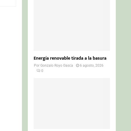
o
r
R
:
C
H
Energía renovable tirada a la basura
Por
Gonzalo Royo Gasca
6 agosto, 2026
0