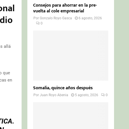
onal
Consejos para ahorrar en la pre-
vuelta al cole empresarial
edio
Por
Gonzalo Royo Gasca
6 agosto, 2026
0
s allá
to que
icas en
Somalia, quince años después
Por
Juan Royo Abenia
5 agosto, 2026
0
ICA.