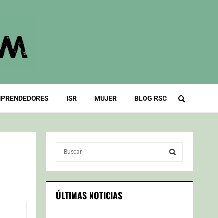
PRENDEDORES
ISR
MUJER
BLOG RSC
S
e
a
S
r
c
E
ÚLTIMAS NOTICIAS
h
f
A