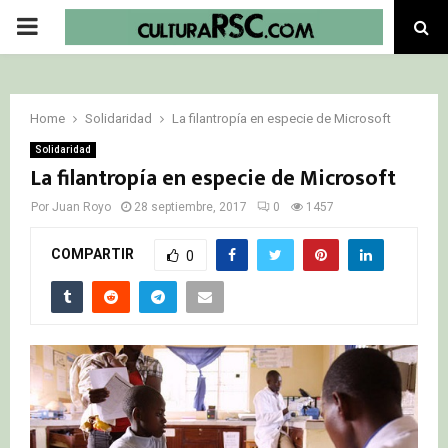
PRIMARY
MENU
Home
Solidaridad
La filantropía en especie de Microsoft
Solidaridad
La filantropía en especie de Microsoft
Por
Juan Royo
28 septiembre, 2017
0
1457
COMPARTIR
0