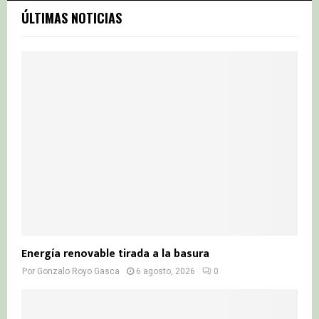
c
E
ÚLTIMAS NOTICIAS
h
f
A
o
r
R
:
C
H
Energía renovable tirada a la basura
Por
Gonzalo Royo Gasca
6 agosto, 2026
0