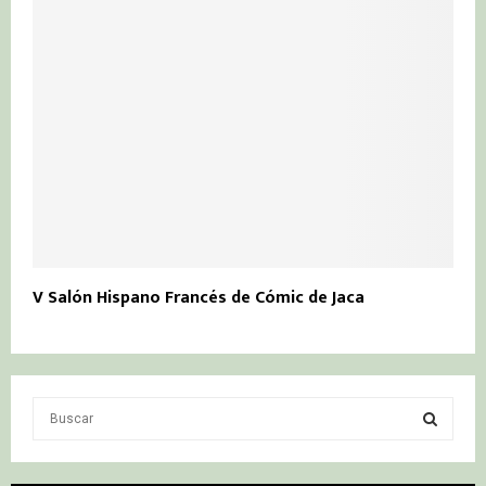
V Salón Hispano Francés de Cómic de Jaca
S
e
a
S
r