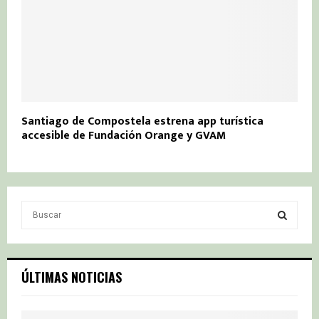
Santiago de Compostela estrena app turística
accesible de Fundación Orange y GVAM
S
e
a
S
r
c
E
ÚLTIMAS NOTICIAS
h
f
A
o