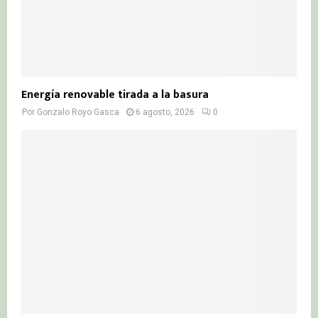
Energía renovable tirada a la basura
Por
Gonzalo Royo Gasca
6 agosto, 2026
0