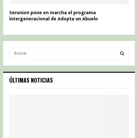
Serunion pone en marcha el programa
intergeneracional de Adopta un Abuelo
S
e
a
S
r
c
E
ÚLTIMAS NOTICIAS
h
f
A
o
r
R
:
C
H