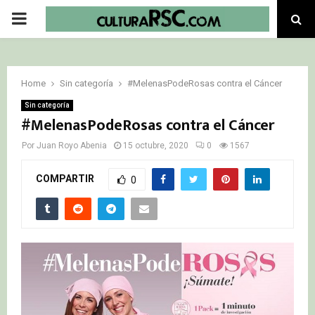
PRIMARY
MENU
Home
Sin categoría
#MelenasPodeRosas contra el Cáncer
Sin categoría
#MelenasPodeRosas contra el Cáncer
Por
Juan Royo Abenia
15 octubre, 2020
0
1567
COMPARTIR
0