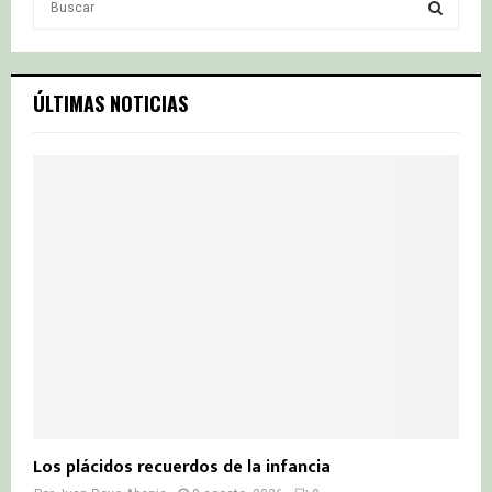
e
a
S
r
c
E
ÚLTIMAS NOTICIAS
h
f
A
o
r
R
:
C
H
Los plácidos recuerdos de la infancia