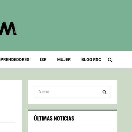
PRENDEDORES
ISR
MUJER
BLOG RSC
S
e
a
S
r
c
E
ÚLTIMAS NOTICIAS
h
f
A