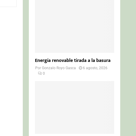
o
r
R
:
C
H
Energía renovable tirada a la basura
Por
Gonzalo Royo Gasca
6 agosto, 2026
0