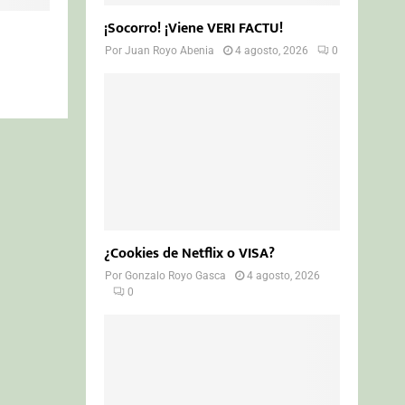
¡Socorro! ¡Viene VERI FACTU!
Por
Juan Royo Abenia
4 agosto, 2026
0
¿Cookies de Netflix o VISA?
Por
Gonzalo Royo Gasca
4 agosto, 2026
0