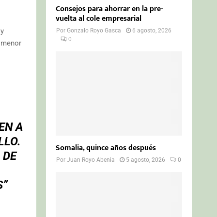
Consejos para ahorrar en la pre-
vuelta al cole empresarial
 y
Por
Gonzalo Royo Gasca
6 agosto, 2026
0
a menor
EN A
LLO.
Somalia, quince años después
 DE
Por
Juan Royo Abenia
5 agosto, 2026
0
S”