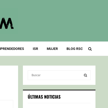
PRENDEDORES
ISR
MUJER
BLOG RSC
S
e
a
S
r
c
E
ÚLTIMAS NOTICIAS
h
f
A