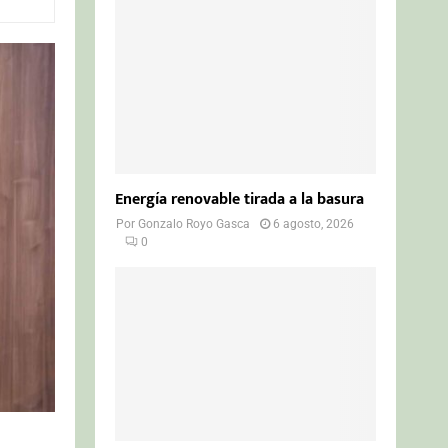
o
r
R
:
C
H
Energía renovable tirada a la basura
Por
Gonzalo Royo Gasca
6 agosto, 2026
0