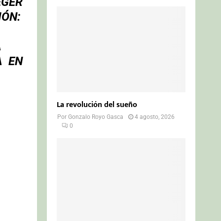
EGER
IÓN:
A
A EN
La revolución del sueño
Por
Gonzalo Royo Gasca
4 agosto, 2026
0