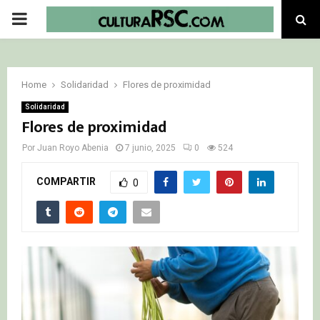
PRIMARY
MENU
Home
Solidaridad
Flores de proximidad
Solidaridad
Flores de proximidad
Por
Juan Royo Abenia
7 junio, 2025
0
524
COMPARTIR
0