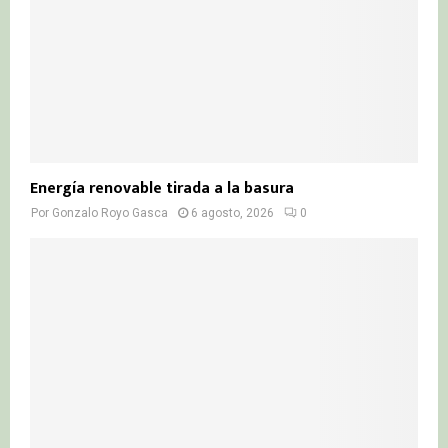
Energía renovable tirada a la basura
Por
Gonzalo Royo Gasca
6 agosto, 2026
0