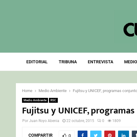
EDITORIAL
TRIBUNA
ENTREVISTA
MEDIO
Home
Medio Ambiente
Fujitsu y UNICEF, programas conjunt
Medio Ambiente
RSC
Fujitsu y UNICEF, programas
Por
Juan Royo Abenia
22 octubre, 2015
0
1809
COMPARTIR
0