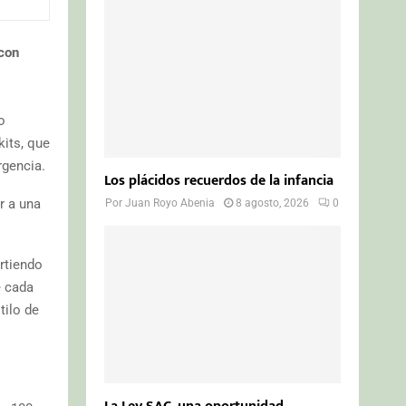
o
r
R
:
 con
C
H
o
its, que
rgencia.
Los plácidos recuerdos de la infancia
r a una
Por
Juan Royo Abenia
8 agosto, 2026
0
rtiendo
e cada
tilo de