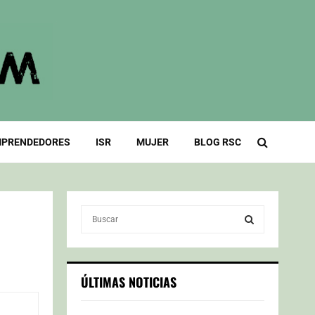
PRENDEDORES
ISR
MUJER
BLOG RSC
S
e
a
S
r
c
E
ÚLTIMAS NOTICIAS
h
f
A