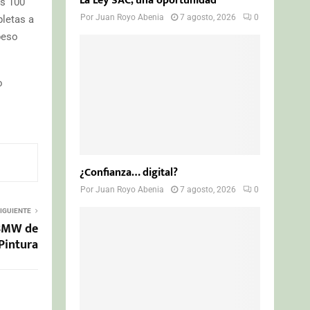
La Ley SAC, una oportunidad
os 100
Por
Juan Royo Abenia
7 agosto, 2026
0
pletas a
peso
o
¿Confianza… digital?
Por
Juan Royo Abenia
7 agosto, 2026
0
IGUIENTE
 BMW de
Pintura