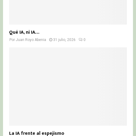
Qué IA, ni IA…
Por
Juan Royo Abenia
31 julio, 2026
0
La IA frente al espejismo