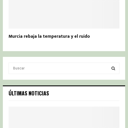
Murcia rebaja la temperatura y el ruido
S
e
a
S
r
c
E
ÚLTIMAS NOTICIAS
h
f
A
o
r
R
:
C