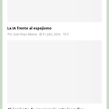
La IA frente al espejismo
Por
Juan Royo Abenia
31 julio, 2026
0